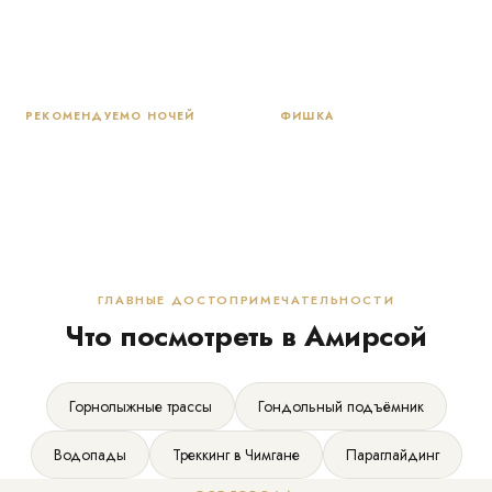
Зима (лыжи) или лето
Трансфер из Ташкента
(треккинг)
~1,5 ч
РЕКОМЕНДУЕМО НОЧЕЙ
ФИШКА
1–2
Комбинируйте с
Ташкентом —
идеальный 3-дневный
уикенд
ГЛАВНЫЕ ДОСТОПРИМЕЧАТЕЛЬНОСТИ
Что посмотреть в Амирсой
Горнолыжные трассы
Гондольный подъёмник
Водопады
Треккинг в Чимгане
Параглайдинг