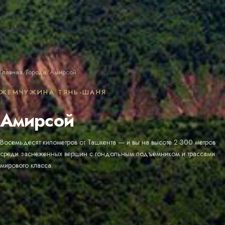
Главная
/
Города
/
Амирсой
ЖЕМЧУЖИНА ТЯНЬ-ШАНЯ
Амирсой
Восемьдесят километров от Ташкента — и вы на высоте 2 300 метров
среди заснеженных вершин с гондольным подъёмником и трассами
мирового класса.