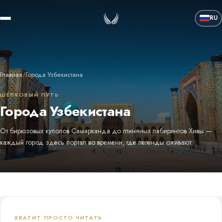
RU
Главная
/
Города Узбекистана
ШЁЛКОВЫЙ ПУТЬ
Города Узбекистана
От бирюзовых куполов Самарканда до глиняных лабиринтов Хивы —
КАМЕННЫЙ ГОРОД
РИМ ВОСТОКА
Ташкент
Самарканд
ЖЕМЧУЖИНА ТЯНЬ-
ГОРОД-СКАЗКА
СВЯЩЕННЫЙ КУПОЛ
каждый город здесь портал во времени, где легенды оживают.
Хива
Бухара
ЗЕЛЁНЫЙ ГОРОД
ШАНЯ
ГДЕ МОРЕ УШЛО
Амирсой
Муйнак
ТИМУРА
ДОЛИНА ШЁЛКА
Шахрисабз
Фергана
ХВАТИТ ПРОСТО ЧИТАТЬ