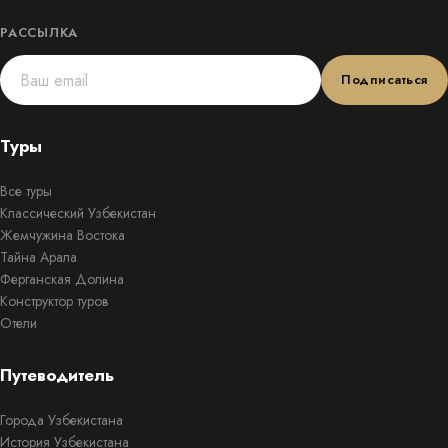
РАССЫЛКА
Подписаться
Туры
Все туры
Классический Узбекистан
Жемчужина Востока
Тайна Арала
Ферганская Долина
Конструктор туров
Отели
Путеводитель
Города Узбекистана
История Узбекистана