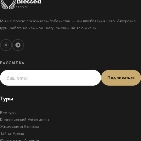
Blessed
travel
Мы не просто показываем Узбекистан — мы влюбляем в него. Авторские
туры, забота на каждом шагу, эмоции на всю жизнь.
РАССЫЛКА
Подписаться
Туры
Все туры
Классический Узбекистан
Жемчужина Востока
Тайна Арала
Ферганская Долина